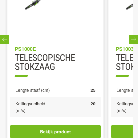
PS1000E
PS1003E
TELESCOPISCHE
TELE
STOKZAAG
STOKZ
Lengte staaf (cm)
25
Lengte sta
Kettingsnelheid
20
Kettingsne
(m/s)
(m/s)
Bekijk product