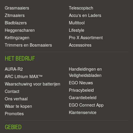
Grasmaaiers
Telescopisch
Zitmaaiers
Accu's en Laders
Bladblazers
Multitool
Heggenscharen
Lifestyle
Kettingzagen
Pro X Assortiment
Trimmers en Bosmaaiers
Accessoires
HET BEDRIJF
AURA-R2
Handleidingen en
Veiligheidsbladen
ARC Lithium MAX™
EGO Nieuws
Waarschuwing voor batterijen
Privacybeleid
Contact
Garantiebeleid
Ons verhaal
EGO Connect App
Waar te kopen
Klantenservice
Promoties
GEBIED