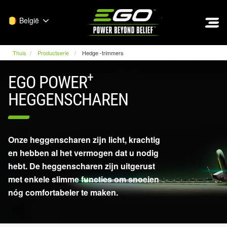
EGO
België
Thuis
Productserie
Hedge -trimmers
+
EGO POWER
HEGGENSCHAREN
Onze heggenscharen zijn licht, krachtig
en hebben al het vermogen dat u nodig
hebt. De heggenscharen zijn uitgerust
met enkele slimme functies om snoeien
nóg comfortabeler te maken.