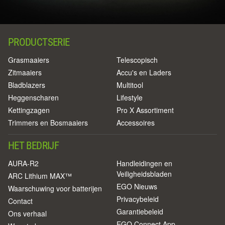
PRODUCTSERIE
Grasmaaiers
Telescopisch
Zitmaaiers
Accu's en Laders
Bladblazers
Multitool
Heggenscharen
Lifestyle
Kettingzagen
Pro X Assortiment
Trimmers en Bosmaaiers
Accessoires
HET BEDRIJF
AURA-R2
Handleidingen en
Veiligheidsbladen
ARC Lithium MAX™
EGO Nieuws
Waarschuwing voor batterijen
Privacybeleid
Contact
Garantiebeleid
Ons verhaal
EGO Connect App