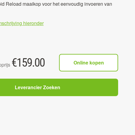
id Reload maaikop voor het eenvoudig invoeren van
mschrijving hieronder
€
159.00
Online kopen
prijs
Leverancier Zoeken