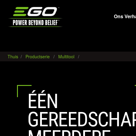
EGO
Ons Verh
Thuis
Productserie
Multitool
ÉÉN
GEREEDSCHAP