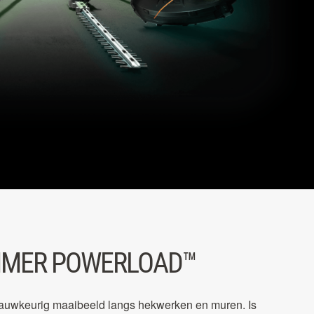
MMER POWERLOAD™
nauwkeurig maaibeeld langs hekwerken en muren. Is