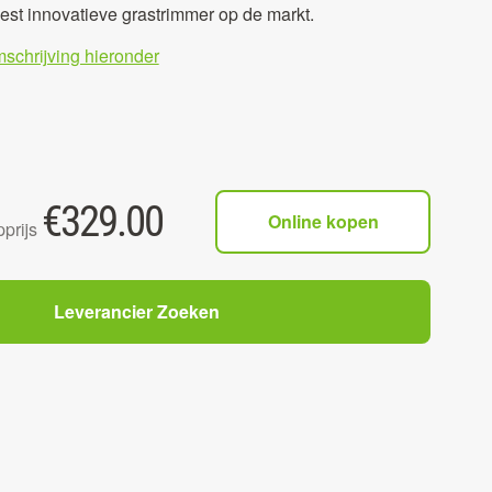
st innovatieve grastrimmer op de markt.
mschrijving hieronder
€
329.00
Online kopen
prijs
Leverancier Zoeken