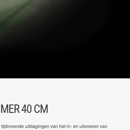
MER 40 CM
 tijdrovende uitdagingen van het in- en uitvoeren van