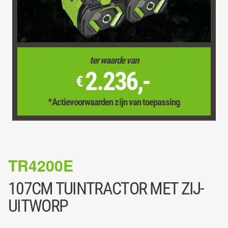
ter waarde van
2.236,-
€
*Actievoorwaarden zijn van toepassing
TR4200E
107CM TUINTRACTOR MET ZIJ-
UITWORP