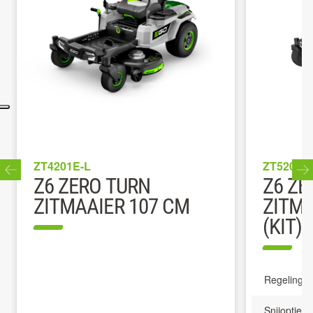
ZT4201E-L
ZT5201E
Z6 ZERO TURN
Z6 ZE
ZITMAAIER 107 CM
ZITMA
(KIT)
Regeling
Snijopties