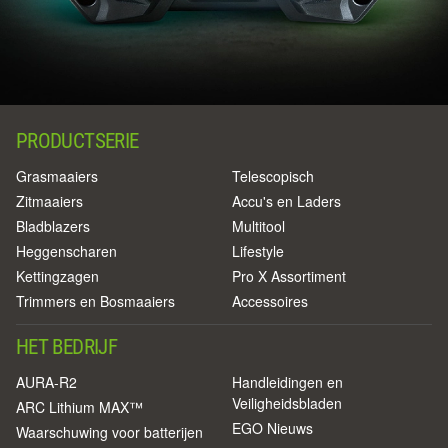
PRODUCTSERIE
Grasmaaiers
Telescopisch
Zitmaaiers
Accu's en Laders
Bladblazers
Multitool
Heggenscharen
Lifestyle
Kettingzagen
Pro X Assortiment
Trimmers en Bosmaaiers
Accessoires
HET BEDRIJF
AURA-R2
Handleidingen en
Veiligheidsbladen
ARC Lithium MAX™
EGO Nieuws
Waarschuwing voor batterijen