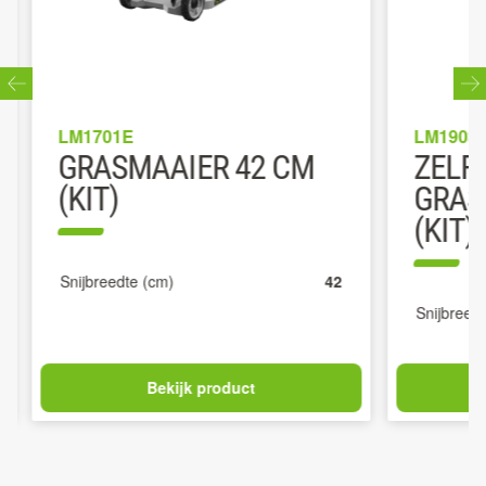
LM1701E
LM1903E
GRASMAAIER 42 CM
ZELF
(KIT)
GRAS
(KIT)
Snijbreedte (cm)
42
Snijbreedt
Bekijk product