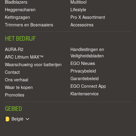
Bladblazers
Multitool
Heggenscharen
Lifestyle
Kettingzagen
Pro X Assortiment
Trimmers en Bosmaaiers
Accessoires
HET BEDRIJF
AURA-R2
Handleidingen en
Veiligheidsbladen
ARC Lithium MAX™
EGO Nieuws
Waarschuwing voor batterijen
Privacybeleid
Contact
Garantiebeleid
Ons verhaal
EGO Connect App
Waar te kopen
Klantenservice
Promoties
GEBIED
België