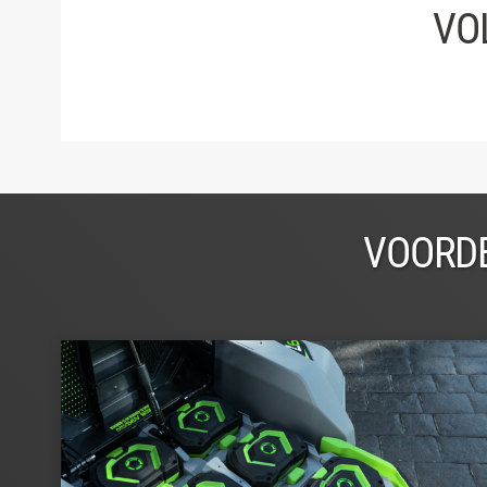
VO
VOORDE