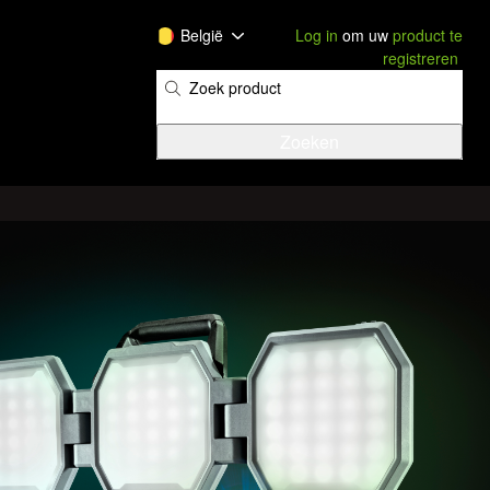
België
Log in
om uw
product te
registreren
​