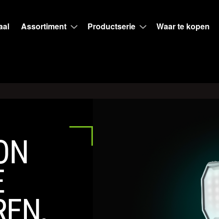
aal
Assortiment
Productserie
Waar te kopen
ON
E
EN,