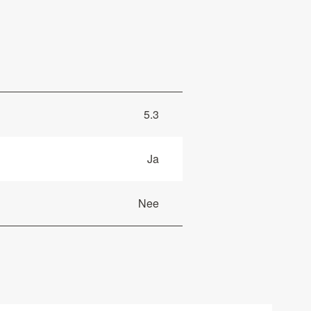
5.3
Ja
Nee