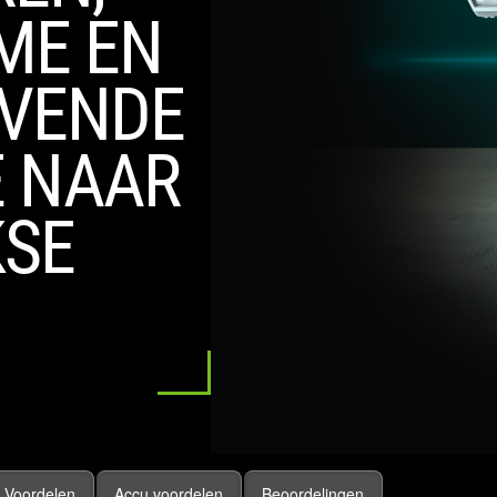
ME EN
EVENDE
 NAAR
KSE
Voordelen
Accu voordelen
Beoordelingen