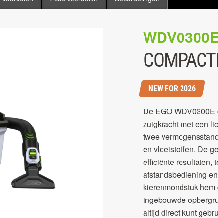
WDV0300
COMPACTE
NEW FOR 2026
De EGO WDV0300E com
zuigkracht met een li
twee vermogensstanden
en vloeistoffen. De ge
efficiënte resultaten, 
afstandsbediening e
kierenmondstuk hem g
ingebouwde opbergrui
altijd direct kunt geb