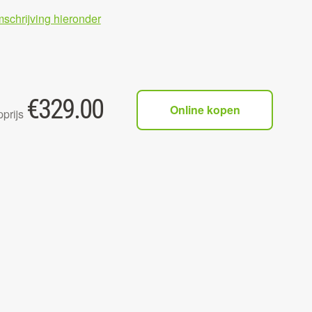
mschrijving hieronder
€
329.00
Online kopen
prijs