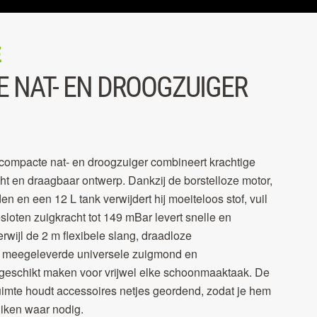
E
 NAT- EN DROOGZUIGER
pacte nat- en droogzuiger combineert krachtige
cht en draagbaar ontwerp. Dankzij de borstelloze motor,
 en een 12 L tank verwijdert hij moeiteloos stof, vuil
sloten zuigkracht tot 149 mBar levert snelle en
terwijl de 2 m flexibele slang, draadloze
n meegeleverde universele zuigmond en
eschikt maken voor vrijwel elke schoonmaaktaak. De
mte houdt accessoires netjes geordend, zodat je hem
ruiken waar nodig.