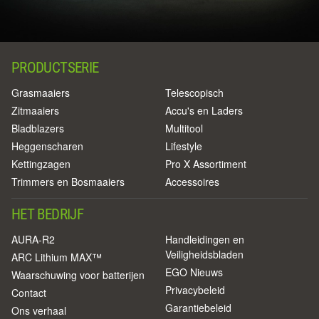
PRODUCTSERIE
Grasmaaiers
Telescopisch
Zitmaaiers
Accu's en Laders
Bladblazers
Multitool
Heggenscharen
Lifestyle
Kettingzagen
Pro X Assortiment
Trimmers en Bosmaaiers
Accessoires
HET BEDRIJF
AURA-R2
Handleidingen en
Veiligheidsbladen
ARC Lithium MAX™
EGO Nieuws
Waarschuwing voor batterijen
Privacybeleid
Contact
Garantiebeleid
Ons verhaal