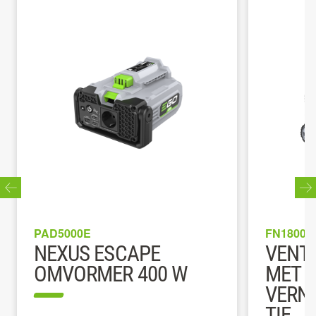
PAD5000E
FN1800E
NEXUS ESCAPE
VENTI
OMVORMER 400 W
MET
VERN
TIE