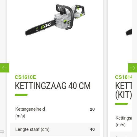
CS1610E
CS1614E
KETTINGZAAG 40 CM
KETT
(KIT)
Kettingsnelheid
20
(m/s)
Kettingsne
(m/s)
Lengte staaf (cm)
40