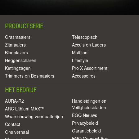
PRODUCTSERIE
Grasmaaiers
Telescopisch
Zitmaaiers
Accu's en Laders
Bladblazers
Multitool
Heggenscharen
Lifestyle
Kettingzagen
Pro X Assortiment
Trimmers en Bosmaaiers
Accessoires
HET BEDRIJF
AURA-R2
Handleidingen en
Veiligheidsbladen
ARC Lithium MAX™
EGO Nieuws
Waarschuwing voor batterijen
Privacybeleid
Contact
Garantiebeleid
Ons verhaal
EGO Connect App