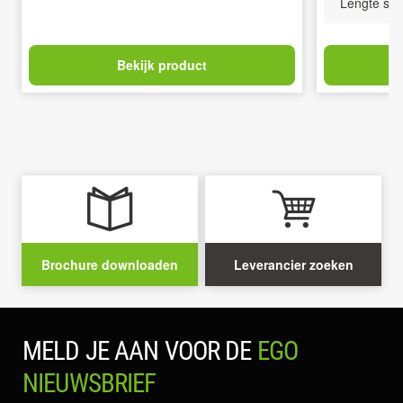
Lengte sta
Bekijk product
Brochure downloaden
Leverancier zoeken
MELD JE AAN VOOR DE
EGO
NIEUWSBRIEF