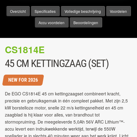
Overzicht
Specificaties
Volledige beschrijving
Voordelen
Accu voordelen
Beoordelingen
CS1814E
45 CM KETTINGZAAG (SET)
NEW FOR 2026
De EGO CS1814E 45 cm kettingzaagset combineert kracht,
precisie en gebruiksgemak in één compleet pakket. Met zijn 2,5
kW borstelloze motor, snelle 22 m/s kettingsnelheid en 45 cm
zaagblad is hij klaar voor alles, van brandhout tot
stormopruiming. De meegeleverde 5,0Ah 56V ARC Lithium™-
accu levert een indrukwekkende werktijd, terwijl de 550W
snellader je in slechts 40 minuten weer aan het werk krijgt. Licht,