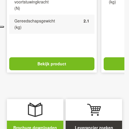
voortstuwingkracht
(kg)
(N)
Gereedschapsgewicht
2.1
(kg)
Bekijk product
Brochure downloaden
Leverancier zoeken