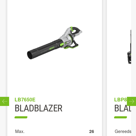
LB7650E
LBP8000
BLADBLAZER
BLAD
Max.
26
Gereedsch