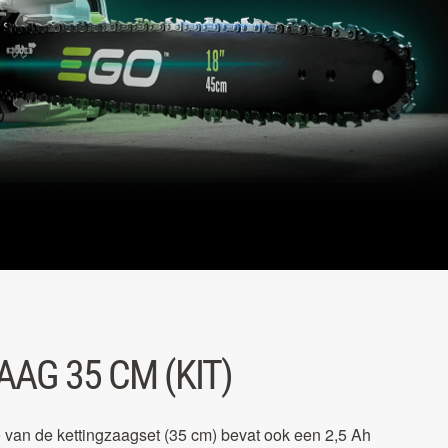
AG 35 CM (KIT)
 van de kettingzaagset (35 cm) bevat ook een 2,5 Ah