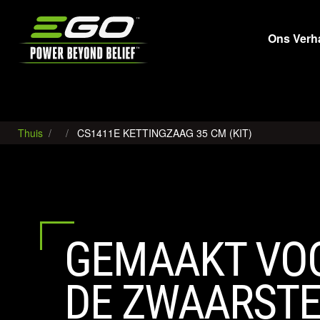
EGO
Ons Verh
Thuis
CS1411E KETTINGZAAG 35 CM (KIT)
GEMAAKT VO
DE ZWAARST