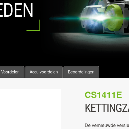
EDEN
Voordelen
Accu voordelen
Beoordelingen
CS1411E
KETTINGZA
De vernieuwde versie