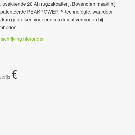
rukwekkende 28 Ah rugzakbatterij. Bovendien maakt hij
gepatenteerde PEAKPOWER™-technologie, waardoor
ijk kan gebruiken voor een maximaal vermogen bij
amheden.
mschrijving hieronder
€
prijs