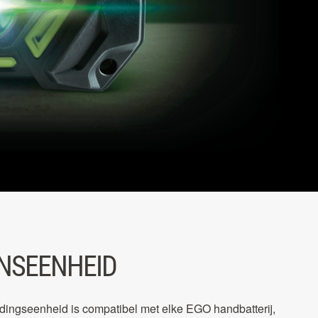
NSEENHEID
ngseenheid is compatibel met elke EGO handbatterij,