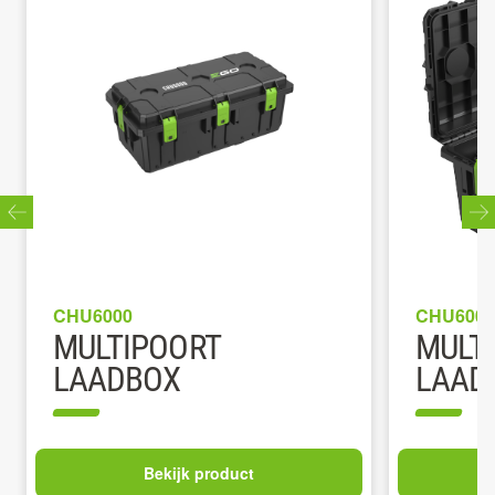
CHU6000
CHU6000
MULTIPOORT
MULT
LAADBOX
LAADB
Bekijk product