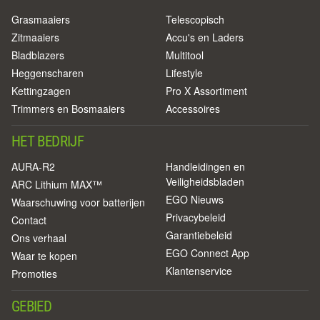
Grasmaaiers
Telescopisch
Zitmaaiers
Accu's en Laders
Bladblazers
Multitool
Heggenscharen
Lifestyle
Kettingzagen
Pro X Assortiment
Trimmers en Bosmaaiers
Accessoires
HET BEDRIJF
AURA-R2
Handleidingen en
Veiligheidsbladen
ARC Lithium MAX™
EGO Nieuws
Waarschuwing voor batterijen
Privacybeleid
Contact
Garantiebeleid
Ons verhaal
EGO Connect App
Waar te kopen
Klantenservice
Promoties
GEBIED